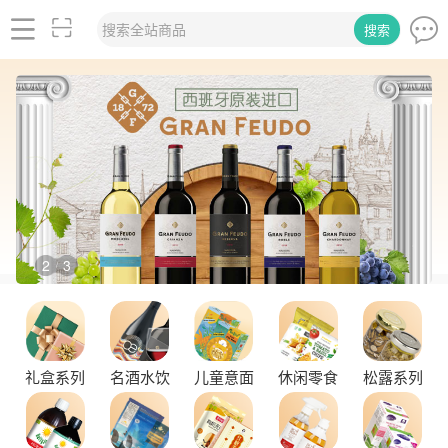
搜索全站商品
搜索
2
3
/
礼盒系列
名酒水饮
儿童意面
休闲零食
松露系列
舌尖上的塞尔维亚黑松露，你了解多少？
探秘塞尔维亚松露的独特魅力