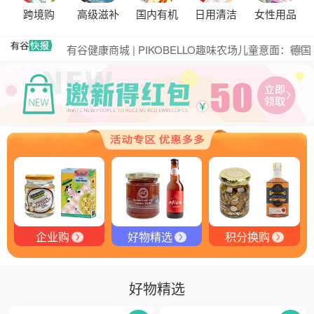
黑松露的热量是多少？
跨境购
高级滋补
国内有机
日用清洁
女性用品
有谷集团出席“一龄供应链平台战略合作伙伴”签约仪
式，共筑大健康产业有机生态新未来
有谷健康商城 | PIKOBELLO趣味农场儿童意面：德国
更多
匠心打造的无盐健康新主张
有谷健康 | PIKOBELLO牌儿童意面：健康与美味的完
美结合
探寻黑钻奥秘：有谷健康与塞尔维亚黑松露的完美邂
逅
探秘塞尔维亚黑松露：舌尖上的黑钻石
品味卓越，OE 中欧有机双认证红酒的独特魅力
品味拉克索威斯威士忌，邂逅独特酒韵
企业购
好物精选
积分换购
好物精选