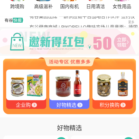
黑松露的热量是多少？
跨境购
高级滋补
国内有机
日用清洁
女性用品
有谷集团出席“一龄供应链平台战略合作伙伴”签约仪
式，共筑大健康产业有机生态新未来
有谷健康商城 | PIKOBELLO趣味农场儿童意面：德国
更多
匠心打造的无盐健康新主张
有谷健康 | PIKOBELLO牌儿童意面：健康与美味的完
美结合
探寻黑钻奥秘：有谷健康与塞尔维亚黑松露的完美邂
逅
探秘塞尔维亚黑松露：舌尖上的黑钻石
品味卓越，OE 中欧有机双认证红酒的独特魅力
企业购
好物精选
积分换购
好物精选