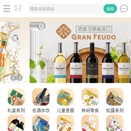
搜索全站商品
搜索
2
3
/
品味拉克索威斯威士忌，邂逅独特酒韵
礼盒系列
名酒水饮
儿童意面
休闲零食
松露系列
舌尖上的塞尔维亚黑松露，你了解多少？
探秘塞尔维亚松露的独特魅力