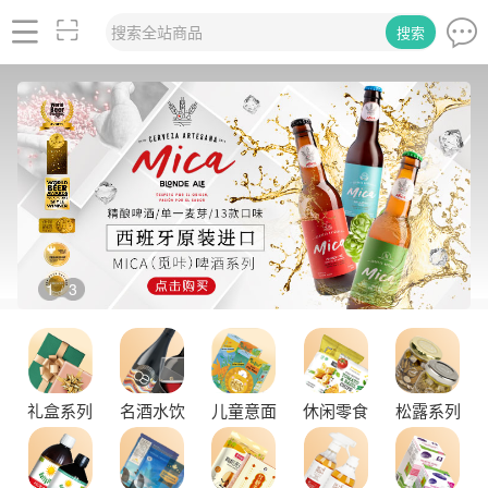
搜索全站商品
搜索
2
3
/
礼盒系列
名酒水饮
儿童意面
休闲零食
松露系列
品味拉克索威斯威士忌，邂逅独特酒韵
舌尖上的塞尔维亚黑松露，你了解多少？