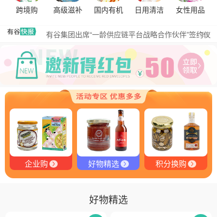
探秘塞尔维亚松露的独特魅力
跨境购
高级滋补
国内有机
日用清洁
女性用品
黑松露的热量是多少？
有谷集团出席“一龄供应链平台战略合作伙伴”签约仪
更多
式，共筑大健康产业有机生态新未来
有谷健康商城 | PIKOBELLO趣味农场儿童意面：德国
匠心打造的无盐健康新主张
有谷健康 | PIKOBELLO牌儿童意面：健康与美味的完
美结合
探寻黑钻奥秘：有谷健康与塞尔维亚黑松露的完美邂
逅
探秘塞尔维亚黑松露：舌尖上的黑钻石
品味卓越，OE 中欧有机双认证红酒的独特魅力
企业购
好物精选
积分换购
好物精选