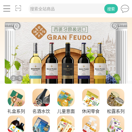
搜索全站商品
搜索
2
3
/
礼盒系列
名酒水饮
儿童意面
休闲零食
松露系列
舌尖上的塞尔维亚黑松露，你了解多少？
探秘塞尔维亚松露的独特魅力