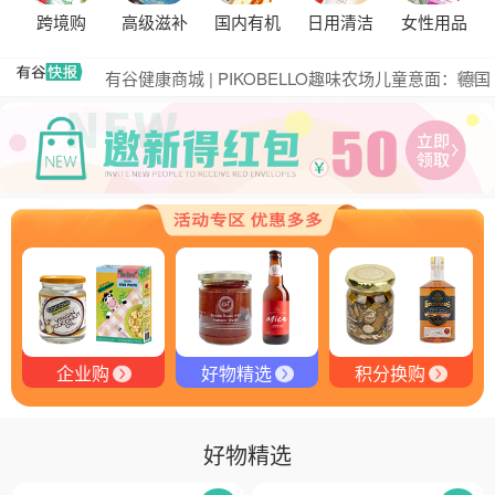
黑松露的热量是多少？
跨境购
高级滋补
国内有机
日用清洁
女性用品
有谷集团出席“一龄供应链平台战略合作伙伴”签约仪
式，共筑大健康产业有机生态新未来
有谷健康商城 | PIKOBELLO趣味农场儿童意面：德国
更多
匠心打造的无盐健康新主张
有谷健康 | PIKOBELLO牌儿童意面：健康与美味的完
美结合
探寻黑钻奥秘：有谷健康与塞尔维亚黑松露的完美邂
逅
探秘塞尔维亚黑松露：舌尖上的黑钻石
品味卓越，OE 中欧有机双认证红酒的独特魅力
品味拉克索威斯威士忌，邂逅独特酒韵
企业购
好物精选
积分换购
好物精选