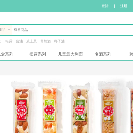
登陆
|
注册
商品
：
松露
酱油
威士忌
葡萄酒
椰子油
礼盒系列
松露系列
儿童意大利面
名酒系列