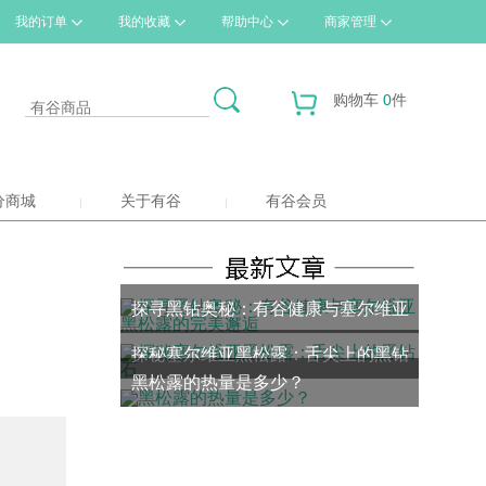
我的订单
我的收藏
帮助中心
商家管理
购物车
0
件
分商城
关于有谷
有谷会员
探寻黑钻奥秘：有谷健康与塞尔维亚
探秘塞尔维亚黑松露：舌尖上的黑钻
黑松露的完美邂逅
黑松露的热量是多少？
石
。