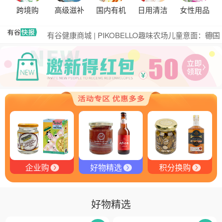
黑松露的热量是多少？
跨境购
高级滋补
国内有机
日用清洁
女性用品
有谷集团出席“一龄供应链平台战略合作伙伴”签约仪
式，共筑大健康产业有机生态新未来
有谷健康商城 | PIKOBELLO趣味农场儿童意面：德国
更多
匠心打造的无盐健康新主张
有谷健康 | PIKOBELLO牌儿童意面：健康与美味的完
美结合
探寻黑钻奥秘：有谷健康与塞尔维亚黑松露的完美邂
逅
探秘塞尔维亚黑松露：舌尖上的黑钻石
品味卓越，OE 中欧有机双认证红酒的独特魅力
品味拉克索威斯威士忌，邂逅独特酒韵
企业购
好物精选
积分换购
好物精选