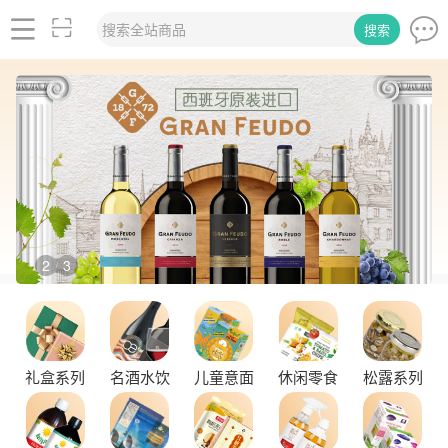
搜索全站商品
搜索
2
3
/
礼盒系列
名酒水饮
儿童意面
休闲零食
松露系列
舌尖上的塞尔维亚黑松露，你了解多少？
探秘塞尔维亚松露的独特魅力