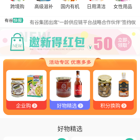
黑松露的热量是多少？
跨境购
高级滋补
国内有机
日用清洁
女性用品
有谷集团出席“一龄供应链平台战略合作伙伴”签约仪
更多
式，共筑大健康产业有机生态新未来
有谷健康商城 | PIKOBELLO趣味农场儿童意面：德国
匠心打造的无盐健康新主张
有谷健康 | PIKOBELLO牌儿童意面：健康与美味的完
美结合
探寻黑钻奥秘：有谷健康与塞尔维亚黑松露的完美邂
逅
探秘塞尔维亚黑松露：舌尖上的黑钻石
品味卓越，OE 中欧有机双认证红酒的独特魅力
企业购
好物精选
积分换购
好物精选