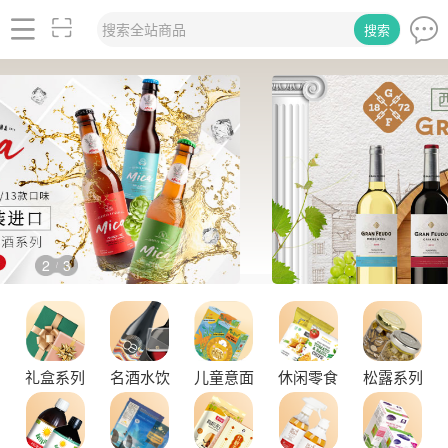
搜索全站商品
搜索
2
3
/
品味拉克索威斯威士忌，邂逅独特酒韵
礼盒系列
名酒水饮
儿童意面
休闲零食
松露系列
舌尖上的塞尔维亚黑松露，你了解多少？
探秘塞尔维亚松露的独特魅力