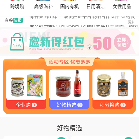
黑松露的热量是多少？
跨境购
高级滋补
国内有机
日用清洁
女性用品
有谷集团出席“一龄供应链平台战略合作伙伴”签约仪
式，共筑大健康产业有机生态新未来
有谷健康商城 | PIKOBELLO趣味农场儿童意面：德国
更多
匠心打造的无盐健康新主张
有谷健康 | PIKOBELLO牌儿童意面：健康与美味的完
美结合
探寻黑钻奥秘：有谷健康与塞尔维亚黑松露的完美邂
逅
探秘塞尔维亚黑松露：舌尖上的黑钻石
品味卓越，OE 中欧有机双认证红酒的独特魅力
企业购
好物精选
积分换购
好物精选