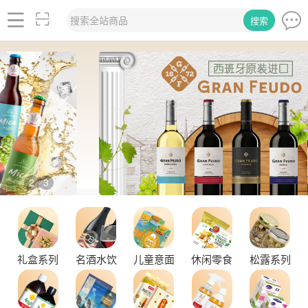
搜索全站商品
搜索
2
3
/
品味拉克索威斯威士忌，邂逅独特酒韵
礼盒系列
名酒水饮
儿童意面
休闲零食
松露系列
舌尖上的塞尔维亚黑松露，你了解多少？
探秘塞尔维亚松露的独特魅力