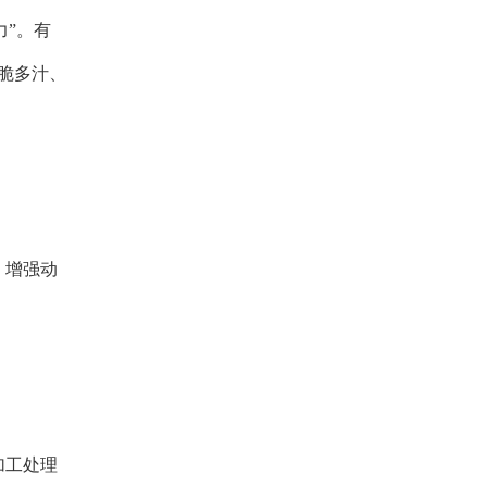
力”。有
脆多汁、
，增强动
加工处理