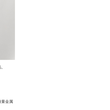
品。
微量金属