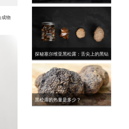
黑松露的完美邂逅
合成物
探秘塞尔维亚黑松露：舌尖上的黑钻
石
黑松露的热量是多少？