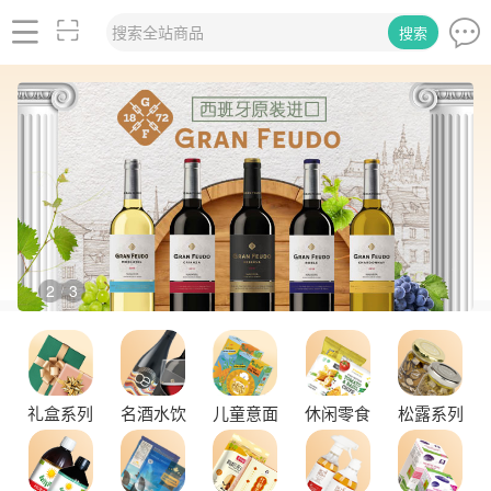
搜索全站商品
搜索
2
3
/
礼盒系列
名酒水饮
儿童意面
休闲零食
松露系列
舌尖上的塞尔维亚黑松露，你了解多少？
探秘塞尔维亚松露的独特魅力