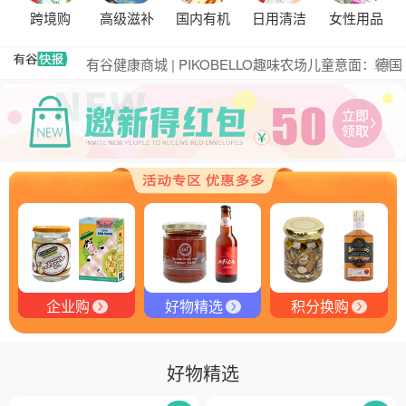
黑松露的热量是多少？
跨境购
高级滋补
国内有机
日用清洁
女性用品
有谷集团出席“一龄供应链平台战略合作伙伴”签约仪
式，共筑大健康产业有机生态新未来
有谷健康商城 | PIKOBELLO趣味农场儿童意面：德国
更多
匠心打造的无盐健康新主张
有谷健康 | PIKOBELLO牌儿童意面：健康与美味的完
美结合
探寻黑钻奥秘：有谷健康与塞尔维亚黑松露的完美邂
逅
探秘塞尔维亚黑松露：舌尖上的黑钻石
品味卓越，OE 中欧有机双认证红酒的独特魅力
品味拉克索威斯威士忌，邂逅独特酒韵
企业购
好物精选
积分换购
好物精选