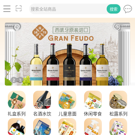
搜索全站商品
搜索
2
3
/
礼盒系列
名酒水饮
儿童意面
休闲零食
松露系列
舌尖上的塞尔维亚黑松露，你了解多少？
探秘塞尔维亚松露的独特魅力