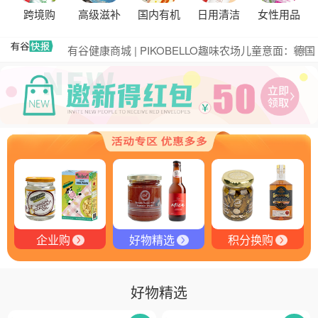
黑松露的热量是多少？
跨境购
高级滋补
国内有机
日用清洁
女性用品
有谷集团出席“一龄供应链平台战略合作伙伴”签约仪
式，共筑大健康产业有机生态新未来
有谷健康商城 | PIKOBELLO趣味农场儿童意面：德国
更多
匠心打造的无盐健康新主张
有谷健康 | PIKOBELLO牌儿童意面：健康与美味的完
美结合
探寻黑钻奥秘：有谷健康与塞尔维亚黑松露的完美邂
逅
探秘塞尔维亚黑松露：舌尖上的黑钻石
品味卓越，OE 中欧有机双认证红酒的独特魅力
品味拉克索威斯威士忌，邂逅独特酒韵
企业购
好物精选
积分换购
好物精选