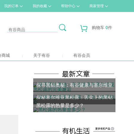
我的订单
我的收藏
帮助中心
商家管理
购物车
0
件
分商城
关于有谷
有谷会员
探寻黑钻奥秘：有谷健康与塞尔维亚
探秘塞尔维亚黑松露：舌尖上的黑钻
黑松露的完美邂逅
黑松露的热量是多少？
石