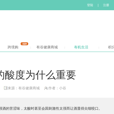
登陆
|
注册
跨境购
有谷健康商城
有机生活
积
的酸度为什么重要
来源：有谷健康商城
作者：小谷
强酒的苦涩味，太酸时甚至会因刺激性太强而让酒显得尖细咬口。