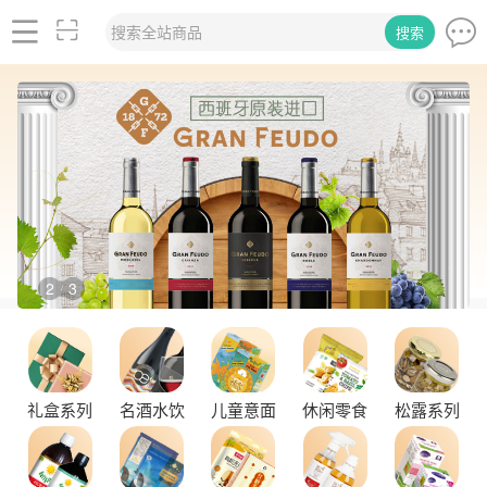
搜索全站商品
搜索
2
3
/
礼盒系列
名酒水饮
儿童意面
休闲零食
松露系列
舌尖上的塞尔维亚黑松露，你了解多少？
探秘塞尔维亚松露的独特魅力