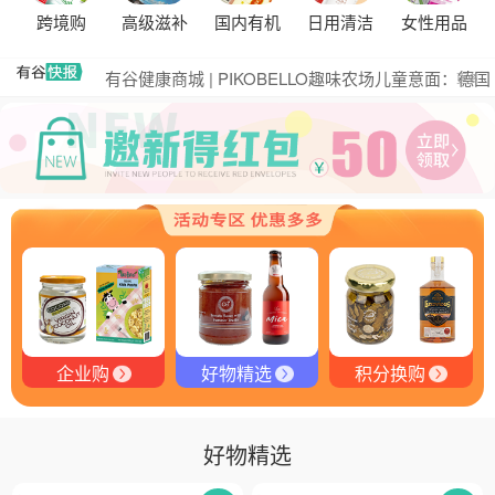
黑松露的热量是多少？
跨境购
高级滋补
国内有机
日用清洁
女性用品
有谷集团出席“一龄供应链平台战略合作伙伴”签约仪
式，共筑大健康产业有机生态新未来
有谷健康商城 | PIKOBELLO趣味农场儿童意面：德国
更多
匠心打造的无盐健康新主张
有谷健康 | PIKOBELLO牌儿童意面：健康与美味的完
美结合
探寻黑钻奥秘：有谷健康与塞尔维亚黑松露的完美邂
逅
探秘塞尔维亚黑松露：舌尖上的黑钻石
品味卓越，OE 中欧有机双认证红酒的独特魅力
品味拉克索威斯威士忌，邂逅独特酒韵
企业购
好物精选
积分换购
好物精选