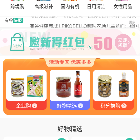
黑松露的热量是多少？
跨境购
高级滋补
国内有机
日用清洁
女性用品
有谷集团出席“一龄供应链平台战略合作伙伴”签约仪
式，共筑大健康产业有机生态新未来
有谷健康商城 | PIKOBELLO趣味农场儿童意面：德国
更多
匠心打造的无盐健康新主张
有谷健康 | PIKOBELLO牌儿童意面：健康与美味的完
美结合
探寻黑钻奥秘：有谷健康与塞尔维亚黑松露的完美邂
逅
探秘塞尔维亚黑松露：舌尖上的黑钻石
品味卓越，OE 中欧有机双认证红酒的独特魅力
企业购
好物精选
积分换购
好物精选