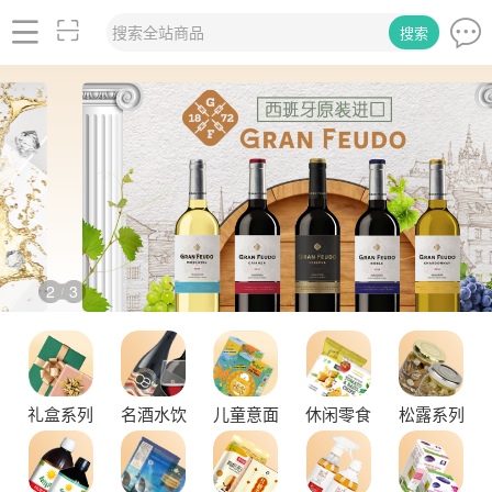
搜索全站商品
搜索
2
3
/
品味拉克索威斯威士忌，邂逅独特酒韵
礼盒系列
名酒水饮
儿童意面
休闲零食
松露系列
舌尖上的塞尔维亚黑松露，你了解多少？
探秘塞尔维亚松露的独特魅力