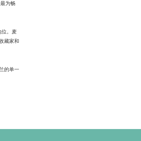
兰最为畅
地位。麦
收藏家和
格兰的单一