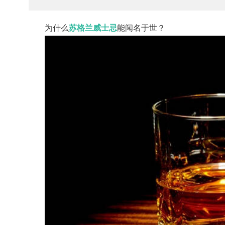
为什么
苏格兰威士忌
能闻名于世？