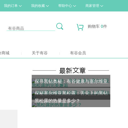
我的订单
我的收藏
帮助中心
商家管理
购物车
0
件
分商城
关于有谷
有谷会员
探寻黑钻奥秘：有谷健康与塞尔维亚
探秘塞尔维亚黑松露：舌尖上的黑钻
黑松露的完美邂逅
黑松露的热量是多少？
石