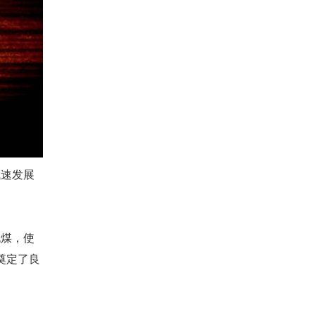
飞速发展
泥煤，使
奠定了良