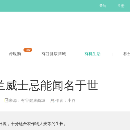
登陆
|
注册
跨境购
有谷健康商城
有机生活
积
兰威士忌能闻名于世
来源：有谷健康商城
作者：小谷
环境，十分适合农作物大麦等的生长。