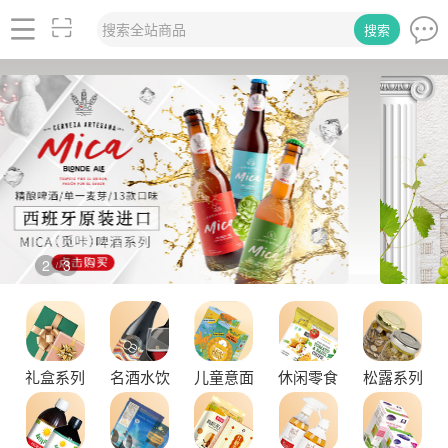
搜索全站商品
搜索
2
3
/
品味拉克索威斯威士忌，邂逅独特酒韵
礼盒系列
名酒水饮
儿童意面
休闲零食
松露系列
舌尖上的塞尔维亚黑松露，你了解多少？
探秘塞尔维亚松露的独特魅力