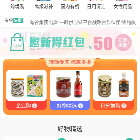
黑松露的热量是多少？
跨境购
高级滋补
国内有机
日用清洁
女性用品
有谷集团出席“一龄供应链平台战略合作伙伴”签约仪
更多
式，共筑大健康产业有机生态新未来
有谷健康商城 | PIKOBELLO趣味农场儿童意面：德国
匠心打造的无盐健康新主张
有谷健康 | PIKOBELLO牌儿童意面：健康与美味的完
美结合
探寻黑钻奥秘：有谷健康与塞尔维亚黑松露的完美邂
逅
探秘塞尔维亚黑松露：舌尖上的黑钻石
品味卓越，OE 中欧有机双认证红酒的独特魅力
企业购
好物精选
积分换购
好物精选