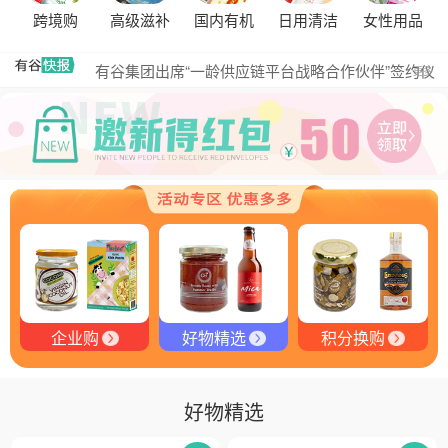
探秘塞尔维亚松露的独特魅力
跨境购
高级滋补
国内有机
日用清洁
女性用品
黑松露的热量是多少？
有谷集团出席“一龄供应链平台战略合作伙伴”签约仪
更多
式，共筑大健康产业有机生态新未来
有谷健康商城 | PIKOBELLO趣味农场儿童意面：德国
匠心打造的无盐健康新主张
有谷健康 | PIKOBELLO牌儿童意面：健康与美味的完
美结合
探寻黑钻奥秘：有谷健康与塞尔维亚黑松露的完美邂
逅
探秘塞尔维亚黑松露：舌尖上的黑钻石
品味卓越，OE 中欧有机双认证红酒的独特魅力
企业购
好物精选
积分换购
好物精选