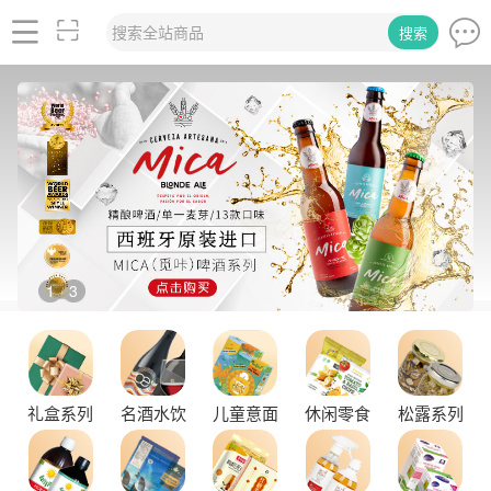
搜索全站商品
搜索
2
3
/
礼盒系列
名酒水饮
儿童意面
休闲零食
松露系列
品味拉克索威斯威士忌，邂逅独特酒韵
舌尖上的塞尔维亚黑松露，你了解多少？