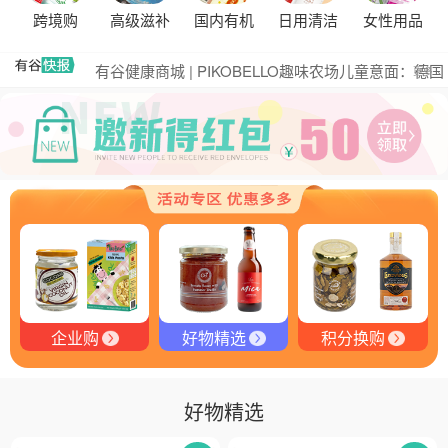
黑松露的热量是多少？
跨境购
高级滋补
国内有机
日用清洁
女性用品
有谷集团出席“一龄供应链平台战略合作伙伴”签约仪
式，共筑大健康产业有机生态新未来
有谷健康商城 | PIKOBELLO趣味农场儿童意面：德国
更多
匠心打造的无盐健康新主张
有谷健康 | PIKOBELLO牌儿童意面：健康与美味的完
美结合
探寻黑钻奥秘：有谷健康与塞尔维亚黑松露的完美邂
逅
探秘塞尔维亚黑松露：舌尖上的黑钻石
品味卓越，OE 中欧有机双认证红酒的独特魅力
品味拉克索威斯威士忌，邂逅独特酒韵
企业购
好物精选
积分换购
好物精选