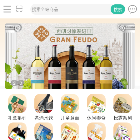
搜索全站商品
搜索
2
3
/
礼盒系列
名酒水饮
儿童意面
休闲零食
松露系列
舌尖上的塞尔维亚黑松露，你了解多少？
探秘塞尔维亚松露的独特魅力