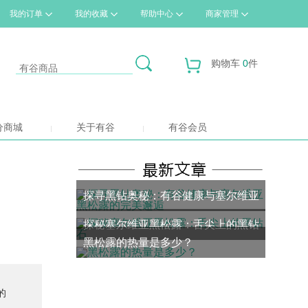
我的订单
我的收藏
帮助中心
商家管理
购物车
0
件
分商城
关于有谷
有谷会员
探寻黑钻奥秘：有谷健康与塞尔维亚
探秘塞尔维亚黑松露：舌尖上的黑钻
黑松露的完美邂逅
黑松露的热量是多少？
石
的