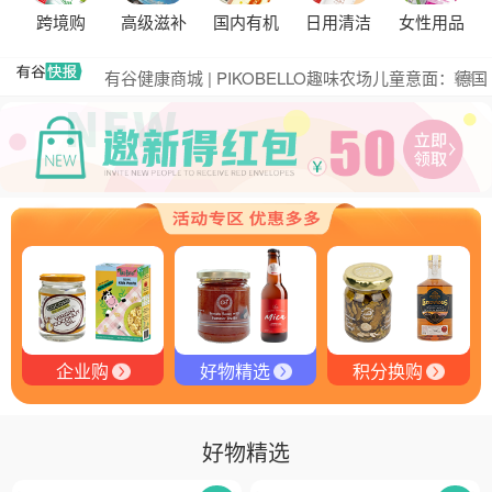
黑松露的热量是多少？
跨境购
高级滋补
国内有机
日用清洁
女性用品
有谷集团出席“一龄供应链平台战略合作伙伴”签约仪
式，共筑大健康产业有机生态新未来
有谷健康商城 | PIKOBELLO趣味农场儿童意面：德国
更多
匠心打造的无盐健康新主张
有谷健康 | PIKOBELLO牌儿童意面：健康与美味的完
美结合
探寻黑钻奥秘：有谷健康与塞尔维亚黑松露的完美邂
逅
探秘塞尔维亚黑松露：舌尖上的黑钻石
品味卓越，OE 中欧有机双认证红酒的独特魅力
品味拉克索威斯威士忌，邂逅独特酒韵
企业购
好物精选
积分换购
好物精选