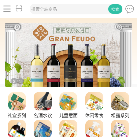
搜索全站商品
搜索
2
3
/
礼盒系列
名酒水饮
儿童意面
休闲零食
松露系列
舌尖上的塞尔维亚黑松露，你了解多少？
探秘塞尔维亚松露的独特魅力