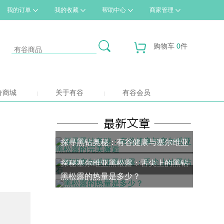
我的订单
我的收藏
帮助中心
商家管理
购物车
0
件
分商城
关于有谷
有谷会员
探寻黑钻奥秘：有谷健康与塞尔维亚
探秘塞尔维亚黑松露：舌尖上的黑钻
黑松露的完美邂逅
黑松露的热量是多少？
石