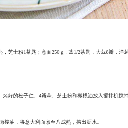
芝士粉1茶匙；意面250 g，盐1/2茶匙，大蒜8瓣，洋
、烤好的松子仁、4瓣蒜、芝士粉和橄榄油放入搅拌机搅
滴橄榄油，将意大利面煮至八成熟，捞出沥水。