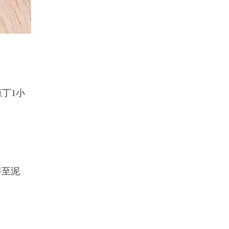
葱丁1小
拌至泥