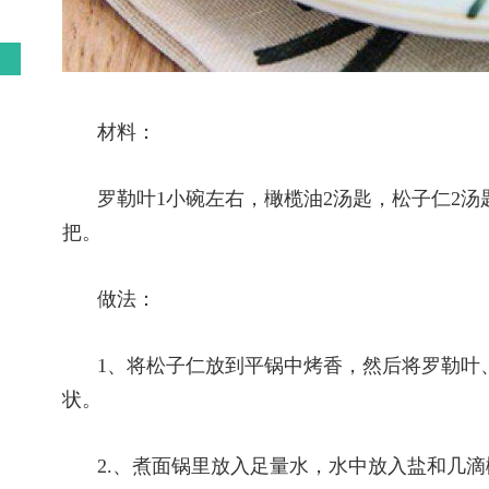
材料：
罗勒叶1小碗左右，橄榄油2汤匙，松子仁2汤匙，
把。
做法：
1、将松子仁放到平锅中烤香，然后将罗勒叶
状。
2.、煮面锅里放入足量水，水中放入盐和几