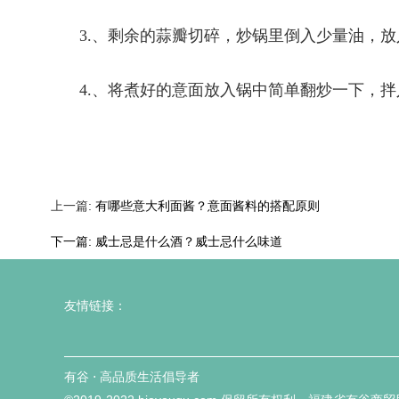
3.、剩余的蒜瓣切碎，炒锅里倒入少量油，
4.、将煮好的意面放入锅中简单翻炒一下，
上一篇:
有哪些意大利面酱？意面酱料的搭配原则
下一篇:
威士忌是什么酒？威士忌什么味道
友情链接：
有谷 ⋅ 高品质生活倡导者