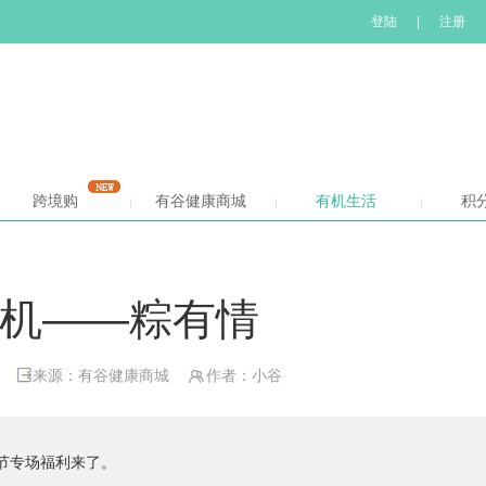
登陆
|
注册
跨境购
有谷健康商城
有机生活
积
机——粽有情
来源：有谷健康商城
作者：小谷
节专场福利来了。