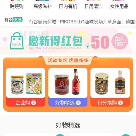
黑松露的热量是多少？
跨境购
高级滋补
国内有机
日用清洁
女性用品
有谷集团出席“一龄供应链平台战略合作伙伴”签约仪
式，共筑大健康产业有机生态新未来
有谷健康商城 | PIKOBELLO趣味农场儿童意面：德国
更多
匠心打造的无盐健康新主张
有谷健康 | PIKOBELLO牌儿童意面：健康与美味的完
美结合
探寻黑钻奥秘：有谷健康与塞尔维亚黑松露的完美邂
逅
探秘塞尔维亚黑松露：舌尖上的黑钻石
品味卓越，OE 中欧有机双认证红酒的独特魅力
品味拉克索威斯威士忌，邂逅独特酒韵
企业购
好物精选
积分换购
好物精选