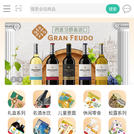
搜索全站商品
搜索
2
3
/
礼盒系列
名酒水饮
儿童意面
休闲零食
松露系列
舌尖上的塞尔维亚黑松露，你了解多少？
探秘塞尔维亚松露的独特魅力