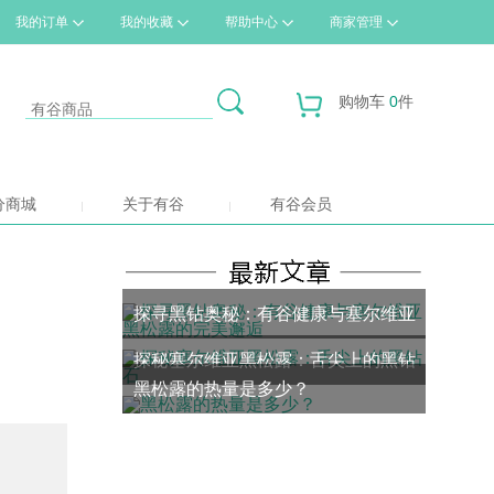
我的订单
我的收藏
帮助中心
商家管理
购物车
0
件
分商城
关于有谷
有谷会员
探寻黑钻奥秘：有谷健康与塞尔维亚
探秘塞尔维亚黑松露：舌尖上的黑钻
黑松露的完美邂逅
黑松露的热量是多少？
石