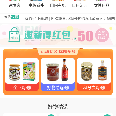
黑松露的热量是多少？
跨境购
高级滋补
国内有机
日用清洁
女性用品
有谷集团出席“一龄供应链平台战略合作伙伴”签约仪
式，共筑大健康产业有机生态新未来
有谷健康商城 | PIKOBELLO趣味农场儿童意面：德国
更多
匠心打造的无盐健康新主张
有谷健康 | PIKOBELLO牌儿童意面：健康与美味的完
美结合
探寻黑钻奥秘：有谷健康与塞尔维亚黑松露的完美邂
逅
探秘塞尔维亚黑松露：舌尖上的黑钻石
品味卓越，OE 中欧有机双认证红酒的独特魅力
品味拉克索威斯威士忌，邂逅独特酒韵
企业购
好物精选
积分换购
好物精选