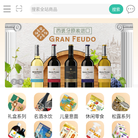
搜索全站商品
搜索
2
3
/
礼盒系列
名酒水饮
儿童意面
休闲零食
松露系列
舌尖上的塞尔维亚黑松露，你了解多少？
探秘塞尔维亚松露的独特魅力