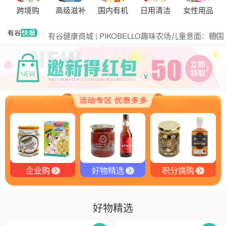
黑松露的热量是多少？
跨境购
高级滋补
国内有机
日用清洁
女性用品
有谷集团出席“一龄供应链平台战略合作伙伴”签约仪
式，共筑大健康产业有机生态新未来
有谷健康商城 | PIKOBELLO趣味农场儿童意面：德国
更多
匠心打造的无盐健康新主张
有谷健康 | PIKOBELLO牌儿童意面：健康与美味的完
美结合
探寻黑钻奥秘：有谷健康与塞尔维亚黑松露的完美邂
逅
探秘塞尔维亚黑松露：舌尖上的黑钻石
品味卓越，OE 中欧有机双认证红酒的独特魅力
品味拉克索威斯威士忌，邂逅独特酒韵
企业购
好物精选
积分换购
好物精选