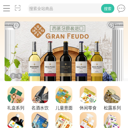
搜索全站商品
搜索
2
3
/
礼盒系列
名酒水饮
儿童意面
休闲零食
松露系列
舌尖上的塞尔维亚黑松露，你了解多少？
探秘塞尔维亚松露的独特魅力