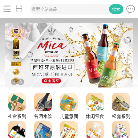
搜索全站商品
搜索
2
3
/
礼盒系列
名酒水饮
儿童意面
休闲零食
松露系列
品味拉克索威斯威士忌，邂逅独特酒韵
舌尖上的塞尔维亚黑松露，你了解多少？