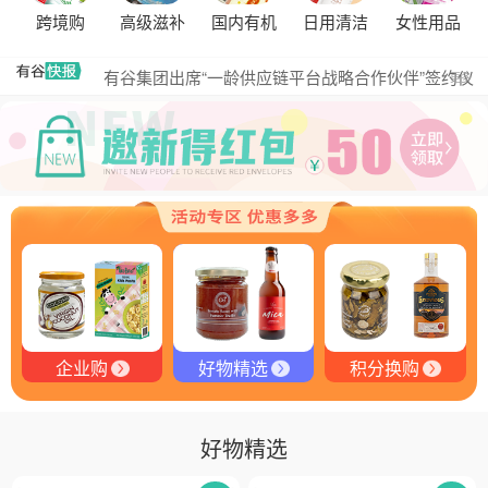
探秘塞尔维亚松露的独特魅力
跨境购
高级滋补
国内有机
日用清洁
女性用品
黑松露的热量是多少？
有谷集团出席“一龄供应链平台战略合作伙伴”签约仪
更多
式，共筑大健康产业有机生态新未来
有谷健康商城 | PIKOBELLO趣味农场儿童意面：德国
匠心打造的无盐健康新主张
有谷健康 | PIKOBELLO牌儿童意面：健康与美味的完
美结合
探寻黑钻奥秘：有谷健康与塞尔维亚黑松露的完美邂
逅
探秘塞尔维亚黑松露：舌尖上的黑钻石
品味卓越，OE 中欧有机双认证红酒的独特魅力
企业购
好物精选
积分换购
好物精选