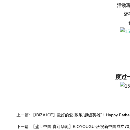
活动
还
度过
上一篇:
【IBIZA ICE】最好的爱·致敬“超级英雄”！Happy Father'
下一篇:
【盛世中国 喜迎华诞】BIOYOUGU·庆祝新中国成立7