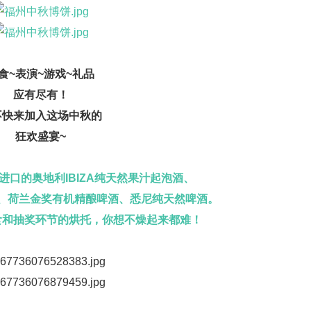
食~表演~游戏~礼品
应有尽有！
不快来加入这场中秋的
狂欢盛宴~
进口的
奥地利IBIZA纯天然果汁起泡酒
、
酒、荷兰金奖有机精酿啤酒、悉尼纯天然啤酒。
食和抽奖环节的烘托，你想不燥起来都难！