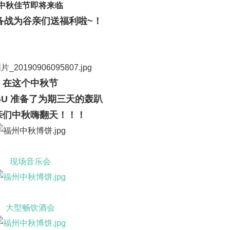
中秋佳节即将来临
备战为谷亲们送福利啦~！
在这个中秋节
GU 准备了
为期三天的轰趴
亲们中秋嗨翻天！
！！
现场音乐会
大型畅饮酒会