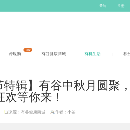
登陆
|
注册
跨境购
有谷健康商城
有机生活
积
•佳节特辑】有谷中秋月圆聚
狂欢等你来！
来源：有谷健康商城
作者：小谷