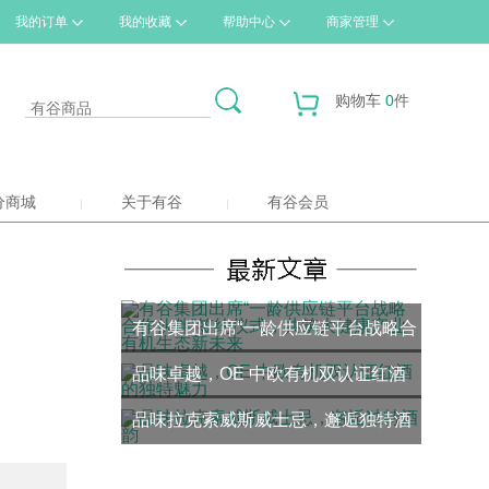
我的订单
我的收藏
帮助中心
商家管理
购物车
0
件
分商城
关于有谷
有谷会员
，
有谷集团出席“一龄供应链平台战略合
品味卓越，OE 中欧有机双认证红酒
作伙伴”签约仪式，共筑大健康产业有
品味拉克索威斯威士忌，邂逅独特酒
的独特魅力
机生态新未来
韵