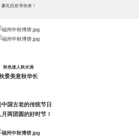
聚，豪礼狂欢等你来！
秋色迷人秋水淌
秋景美意秋华长
是中国古老的传统节日
人月两团圆的好时节！