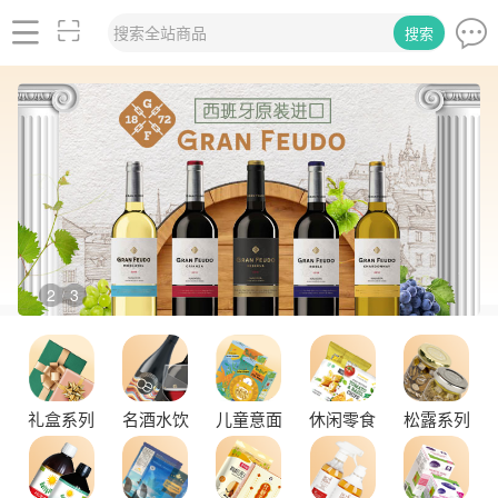
搜索全站商品
搜索
2
3
/
礼盒系列
名酒水饮
儿童意面
休闲零食
松露系列
舌尖上的塞尔维亚黑松露，你了解多少？
探秘塞尔维亚松露的独特魅力