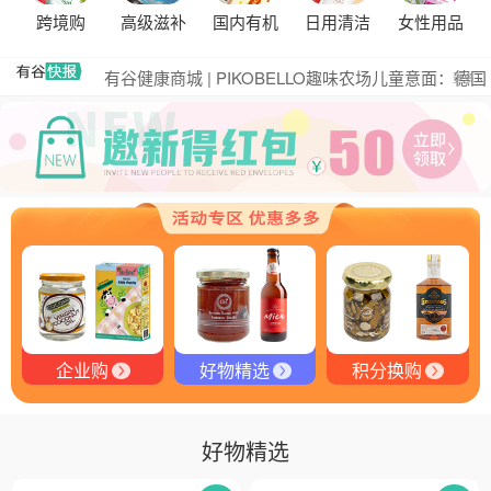
黑松露的热量是多少？
跨境购
高级滋补
国内有机
日用清洁
女性用品
有谷集团出席“一龄供应链平台战略合作伙伴”签约仪
式，共筑大健康产业有机生态新未来
有谷健康商城 | PIKOBELLO趣味农场儿童意面：德国
更多
匠心打造的无盐健康新主张
有谷健康 | PIKOBELLO牌儿童意面：健康与美味的完
美结合
探寻黑钻奥秘：有谷健康与塞尔维亚黑松露的完美邂
逅
探秘塞尔维亚黑松露：舌尖上的黑钻石
品味卓越，OE 中欧有机双认证红酒的独特魅力
品味拉克索威斯威士忌，邂逅独特酒韵
企业购
好物精选
积分换购
好物精选