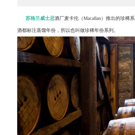
苏格兰威士忌
酒厂麦卡伦（Macallan）推出的珍稀系列(
酒都标注蒸馏年份，所以也叫做珍稀年份系列。