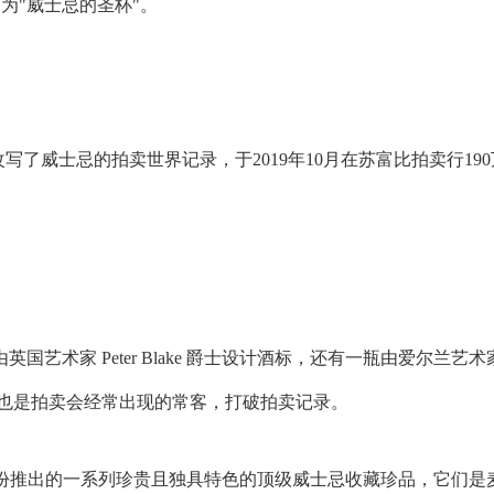
述为"威士忌的圣杯"。
了威士忌的拍卖世界记录，于2019年10月在苏富比拍卖行19
2瓶由英国艺术家 Peter Blake 爵士设计酒标，还有一瓶由爱尔兰艺术
艺术家系列也是拍卖会经常出现的常客，打破拍卖记录。
官方按蒸馏年份推出的一系列珍贵且独具特色的顶级威士忌收藏珍品，它们