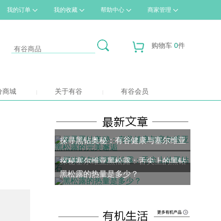
我的订单
我的收藏
帮助中心
商家管理
购物车
0
件
分商城
关于有谷
有谷会员
探寻黑钻奥秘：有谷健康与塞尔维亚
探秘塞尔维亚黑松露：舌尖上的黑钻
黑松露的完美邂逅
黑松露的热量是多少？
石