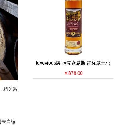
luxovious牌 拉克索威斯 红标威士忌
￥878.00
装，精美系
是来自编