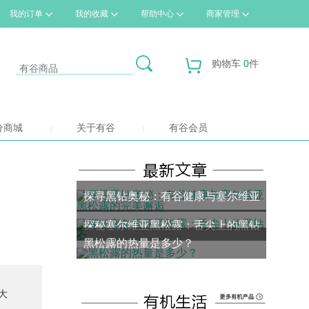
我的订单
我的收藏
帮助中心
商家管理
购物车
0
件
分商城
关于有谷
有谷会员
探寻黑钻奥秘：有谷健康与塞尔维亚
探秘塞尔维亚黑松露：舌尖上的黑钻
黑松露的完美邂逅
黑松露的热量是多少？
石
大