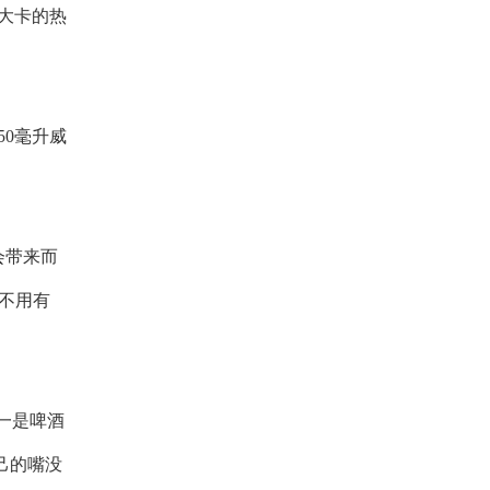
0大卡的热
50毫升威
会带来而
不用有
一是啤酒
己的嘴没