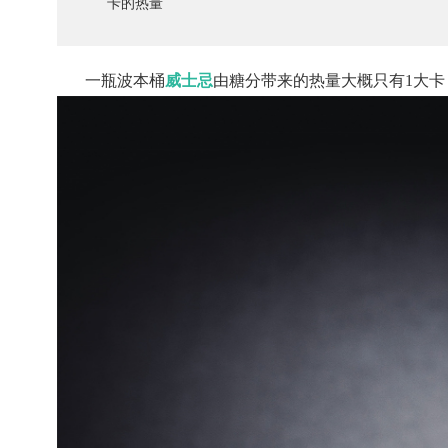
卡的热量
一瓶波本桶
威士忌
由糖分带来的热量大概只有1大