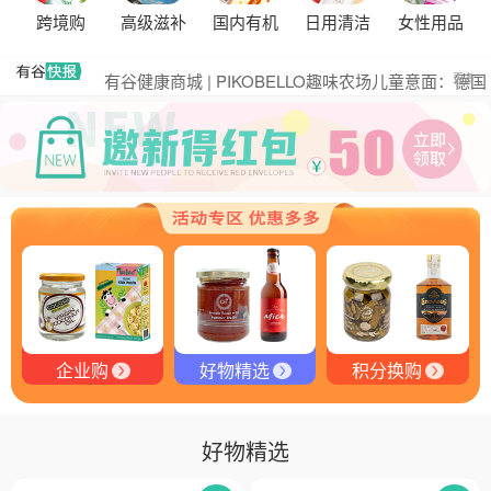
黑松露的热量是多少？
跨境购
高级滋补
国内有机
日用清洁
女性用品
有谷集团出席“一龄供应链平台战略合作伙伴”签约仪
式，共筑大健康产业有机生态新未来
有谷健康商城 | PIKOBELLO趣味农场儿童意面：德国
更多
匠心打造的无盐健康新主张
有谷健康 | PIKOBELLO牌儿童意面：健康与美味的完
美结合
探寻黑钻奥秘：有谷健康与塞尔维亚黑松露的完美邂
逅
探秘塞尔维亚黑松露：舌尖上的黑钻石
品味卓越，OE 中欧有机双认证红酒的独特魅力
品味拉克索威斯威士忌，邂逅独特酒韵
企业购
好物精选
积分换购
好物精选