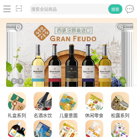
搜索全站商品
搜索
2
3
/
礼盒系列
名酒水饮
儿童意面
休闲零食
松露系列
舌尖上的塞尔维亚黑松露，你了解多少？
探秘塞尔维亚松露的独特魅力