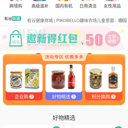
黑松露的热量是多少？
跨境购
高级滋补
国内有机
日用清洁
女性用品
有谷集团出席“一龄供应链平台战略合作伙伴”签约仪
式，共筑大健康产业有机生态新未来
有谷健康商城 | PIKOBELLO趣味农场儿童意面：德国
更多
匠心打造的无盐健康新主张
有谷健康 | PIKOBELLO牌儿童意面：健康与美味的完
美结合
探寻黑钻奥秘：有谷健康与塞尔维亚黑松露的完美邂
逅
探秘塞尔维亚黑松露：舌尖上的黑钻石
品味卓越，OE 中欧有机双认证红酒的独特魅力
品味拉克索威斯威士忌，邂逅独特酒韵
企业购
好物精选
积分换购
好物精选