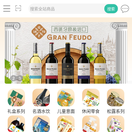
搜索全站商品
搜索
2
3
/
礼盒系列
名酒水饮
儿童意面
休闲零食
松露系列
舌尖上的塞尔维亚黑松露，你了解多少？
探秘塞尔维亚松露的独特魅力