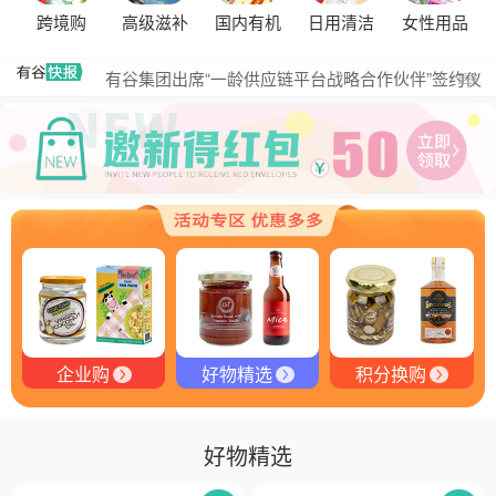
跨境购
高级滋补
国内有机
日用清洁
女性用品
黑松露的热量是多少？
有谷集团出席“一龄供应链平台战略合作伙伴”签约仪
更多
式，共筑大健康产业有机生态新未来
有谷健康商城 | PIKOBELLO趣味农场儿童意面：德国
匠心打造的无盐健康新主张
有谷健康 | PIKOBELLO牌儿童意面：健康与美味的完
美结合
探寻黑钻奥秘：有谷健康与塞尔维亚黑松露的完美邂
逅
探秘塞尔维亚黑松露：舌尖上的黑钻石
品味卓越，OE 中欧有机双认证红酒的独特魅力
企业购
好物精选
积分换购
好物精选