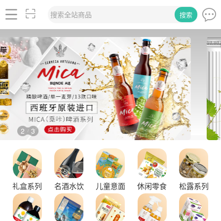
搜索全站商品
搜索
2
3
/
品味拉克索威斯威士忌，邂逅独特酒韵
礼盒系列
名酒水饮
儿童意面
休闲零食
松露系列
舌尖上的塞尔维亚黑松露，你了解多少？
探秘塞尔维亚松露的独特魅力