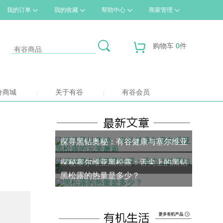
我的订单
我的收藏
帮助中心
商家管理
购物车
0
件
分商城
关于有谷
有谷会员
探寻黑钻奥秘：有谷健康与塞尔维亚
探秘塞尔维亚黑松露：舌尖上的黑钻
黑松露的完美邂逅
黑松露的热量是多少？
石