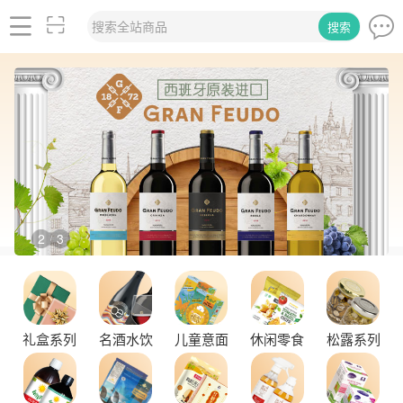
搜索全站商品
搜索
2
3
/
礼盒系列
名酒水饮
儿童意面
休闲零食
松露系列
舌尖上的塞尔维亚黑松露，你了解多少？
探秘塞尔维亚松露的独特魅力