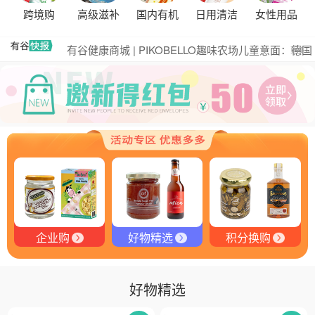
黑松露的热量是多少？
跨境购
高级滋补
国内有机
日用清洁
女性用品
有谷集团出席“一龄供应链平台战略合作伙伴”签约仪
式，共筑大健康产业有机生态新未来
有谷健康商城 | PIKOBELLO趣味农场儿童意面：德国
更多
匠心打造的无盐健康新主张
有谷健康 | PIKOBELLO牌儿童意面：健康与美味的完
美结合
探寻黑钻奥秘：有谷健康与塞尔维亚黑松露的完美邂
逅
探秘塞尔维亚黑松露：舌尖上的黑钻石
品味卓越，OE 中欧有机双认证红酒的独特魅力
品味拉克索威斯威士忌，邂逅独特酒韵
企业购
好物精选
积分换购
好物精选