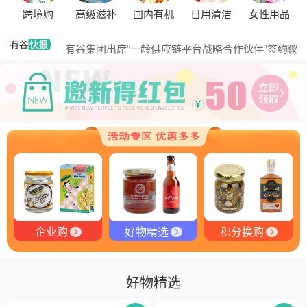
探秘塞尔维亚松露的独特魅力
跨境购
高级滋补
国内有机
日用清洁
女性用品
黑松露的热量是多少？
有谷集团出席“一龄供应链平台战略合作伙伴”签约仪
更多
式，共筑大健康产业有机生态新未来
有谷健康商城 | PIKOBELLO趣味农场儿童意面：德国
匠心打造的无盐健康新主张
有谷健康 | PIKOBELLO牌儿童意面：健康与美味的完
美结合
探寻黑钻奥秘：有谷健康与塞尔维亚黑松露的完美邂
逅
探秘塞尔维亚黑松露：舌尖上的黑钻石
品味卓越，OE 中欧有机双认证红酒的独特魅力
企业购
好物精选
积分换购
好物精选