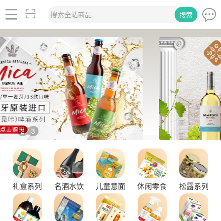
搜索全站商品
搜索
2
3
/
品味拉克索威斯威士忌，邂逅独特酒韵
礼盒系列
名酒水饮
儿童意面
休闲零食
松露系列
舌尖上的塞尔维亚黑松露，你了解多少？
探秘塞尔维亚松露的独特魅力