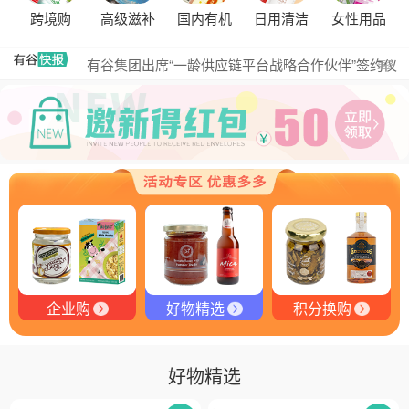
跨境购
高级滋补
国内有机
日用清洁
女性用品
黑松露的热量是多少？
有谷集团出席“一龄供应链平台战略合作伙伴”签约仪
更多
式，共筑大健康产业有机生态新未来
有谷健康商城 | PIKOBELLO趣味农场儿童意面：德国
匠心打造的无盐健康新主张
有谷健康 | PIKOBELLO牌儿童意面：健康与美味的完
美结合
探寻黑钻奥秘：有谷健康与塞尔维亚黑松露的完美邂
逅
探秘塞尔维亚黑松露：舌尖上的黑钻石
品味卓越，OE 中欧有机双认证红酒的独特魅力
企业购
好物精选
积分换购
好物精选