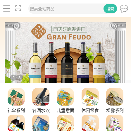
搜索全站商品
搜索
2
3
/
礼盒系列
名酒水饮
儿童意面
休闲零食
松露系列
舌尖上的塞尔维亚黑松露，你了解多少？
探秘塞尔维亚松露的独特魅力