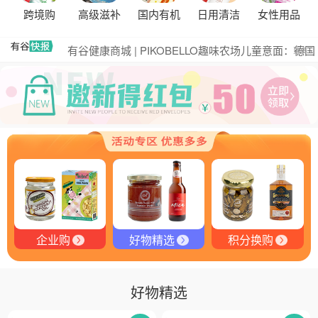
黑松露的热量是多少？
跨境购
高级滋补
国内有机
日用清洁
女性用品
有谷集团出席“一龄供应链平台战略合作伙伴”签约仪
式，共筑大健康产业有机生态新未来
有谷健康商城 | PIKOBELLO趣味农场儿童意面：德国
更多
匠心打造的无盐健康新主张
有谷健康 | PIKOBELLO牌儿童意面：健康与美味的完
美结合
探寻黑钻奥秘：有谷健康与塞尔维亚黑松露的完美邂
逅
探秘塞尔维亚黑松露：舌尖上的黑钻石
品味卓越，OE 中欧有机双认证红酒的独特魅力
品味拉克索威斯威士忌，邂逅独特酒韵
企业购
好物精选
积分换购
好物精选