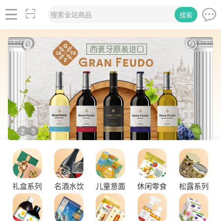
搜索全站商品
搜索
2
3
/
礼盒系列
名酒水饮
儿童意面
休闲零食
松露系列
舌尖上的塞尔维亚黑松露，你了解多少？
探秘塞尔维亚松露的独特魅力