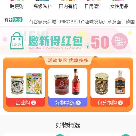
黑松露的热量是多少？
跨境购
高级滋补
国内有机
日用清洁
女性用品
有谷集团出席“一龄供应链平台战略合作伙伴”签约仪
式，共筑大健康产业有机生态新未来
有谷健康商城 | PIKOBELLO趣味农场儿童意面：德国
更多
匠心打造的无盐健康新主张
有谷健康 | PIKOBELLO牌儿童意面：健康与美味的完
美结合
探寻黑钻奥秘：有谷健康与塞尔维亚黑松露的完美邂
逅
探秘塞尔维亚黑松露：舌尖上的黑钻石
品味卓越，OE 中欧有机双认证红酒的独特魅力
品味拉克索威斯威士忌，邂逅独特酒韵
企业购
好物精选
积分换购
好物精选