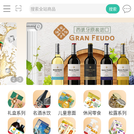
搜索全站商品
搜索
2
3
/
品味拉克索威斯威士忌，邂逅独特酒韵
礼盒系列
名酒水饮
儿童意面
休闲零食
松露系列
舌尖上的塞尔维亚黑松露，你了解多少？
探秘塞尔维亚松露的独特魅力