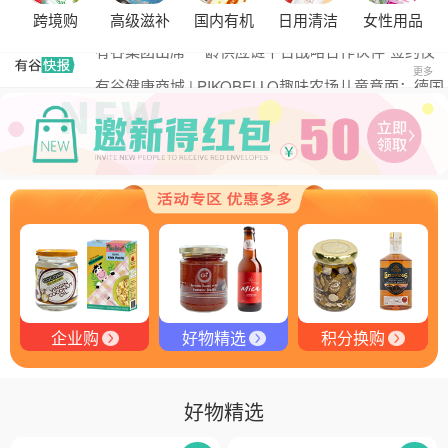
黑松露的热量是多少？
跨境购
高级滋补
国内有机
日用清洁
女性用品
有谷集团出席“一龄供应链平台战略合作伙伴”签约仪
式，共筑大健康产业有机生态新未来
有谷健康商城 | PIKOBELLO趣味农场儿童意面：德国
更多
匠心打造的无盐健康新主张
有谷健康 | PIKOBELLO牌儿童意面：健康与美味的完
美结合
探寻黑钻奥秘：有谷健康与塞尔维亚黑松露的完美邂
逅
探秘塞尔维亚黑松露：舌尖上的黑钻石
品味卓越，OE 中欧有机双认证红酒的独特魅力
企业购
好物精选
积分换购
好物精选