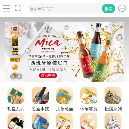
搜索全站商品
搜索
2
3
/
品味拉克索威斯威士忌，邂逅独特酒韵
礼盒系列
名酒水饮
儿童意面
休闲零食
松露系列
舌尖上的塞尔维亚黑松露，你了解多少？
探秘塞尔维亚松露的独特魅力