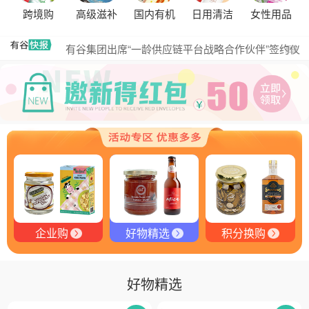
跨境购
高级滋补
国内有机
日用清洁
女性用品
黑松露的热量是多少？
有谷集团出席“一龄供应链平台战略合作伙伴”签约仪
更多
式，共筑大健康产业有机生态新未来
有谷健康商城 | PIKOBELLO趣味农场儿童意面：德国
匠心打造的无盐健康新主张
有谷健康 | PIKOBELLO牌儿童意面：健康与美味的完
美结合
探寻黑钻奥秘：有谷健康与塞尔维亚黑松露的完美邂
逅
探秘塞尔维亚黑松露：舌尖上的黑钻石
品味卓越，OE 中欧有机双认证红酒的独特魅力
企业购
好物精选
积分换购
好物精选