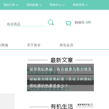
我的订单
我的收藏
帮助中心
商家管理
购物车
0
件
分商城
关于有谷
有谷会员
？
探寻黑钻奥秘：有谷健康与塞尔维亚
探秘塞尔维亚黑松露：舌尖上的黑钻
黑松露的完美邂逅
黑松露的热量是多少？
石