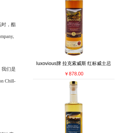
低时，酯
pany,
luxovious牌 拉克索威斯 红标威士忌
，我们是
￥878.00
ill-