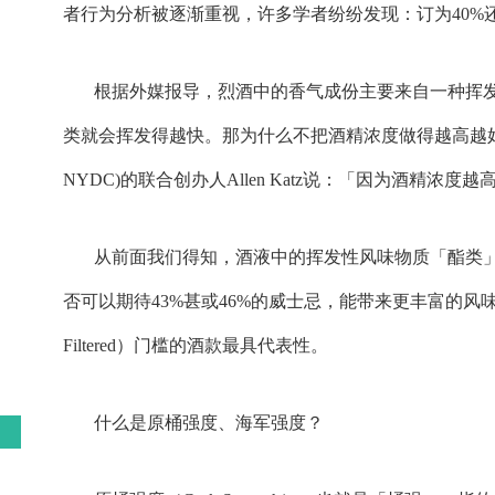
者行为分析被逐渐重视，许多学者纷纷发现：订为40%
根据外媒报导，烈酒中的香气成份主要来自一种挥
类就会挥发得越快。那为什么不把酒精浓度做得越高越好？布鲁克林纽约蒸馏公
NYDC)的联合创办人Allen Katz说：「因为酒精浓度
从前面我们得知，酒液中的挥发性风味物质「酯类
否可以期待43%甚或46%的威士忌，能带来更丰富的风味表
Filtered）门槛的酒款最具代表性。
什么是原桶强度、海军强度？