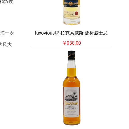
酒精浓度
luxovious牌 拉克索威斯 蓝标威士忌
出海一次
￥938.00
大风大