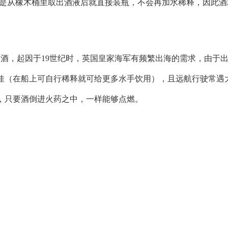
强」，指的是从橡木桶里取出酒液后就直接装瓶，不会再加水稀释，因此
姆酒或金酒，起因于19世纪时，英国皇家海军有频繁出海的需求，由于
佳（在船上可自行稀释就可给更多水手饮用），且远航行驶常遇
，只要酒倒进火药之中，一样能够点燃。