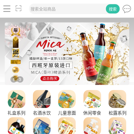
搜索全站商品
搜索
2
3
/
礼盒系列
名酒水饮
儿童意面
休闲零食
松露系列
品味拉克索威斯威士忌，邂逅独特酒韵
舌尖上的塞尔维亚黑松露，你了解多少？