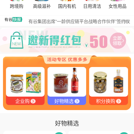
探秘塞尔维亚松露的独特魅力
跨境购
高级滋补
国内有机
日用清洁
女性用品
黑松露的热量是多少？
有谷集团出席“一龄供应链平台战略合作伙伴”签约仪
更多
式，共筑大健康产业有机生态新未来
有谷健康商城 | PIKOBELLO趣味农场儿童意面：德国
匠心打造的无盐健康新主张
有谷健康 | PIKOBELLO牌儿童意面：健康与美味的完
美结合
探寻黑钻奥秘：有谷健康与塞尔维亚黑松露的完美邂
逅
探秘塞尔维亚黑松露：舌尖上的黑钻石
品味卓越，OE 中欧有机双认证红酒的独特魅力
企业购
好物精选
积分换购
好物精选