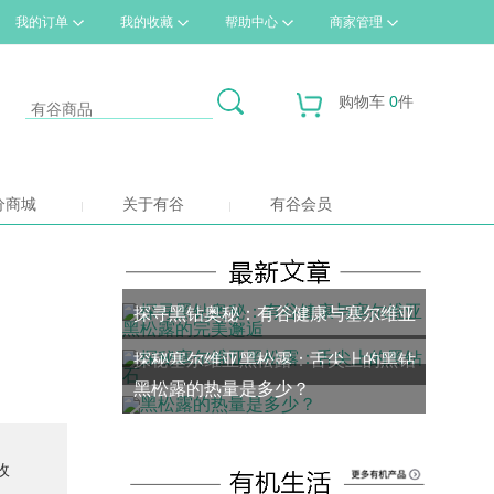
我的订单
我的收藏
帮助中心
商家管理
购物车
0
件
分商城
关于有谷
有谷会员
探寻黑钻奥秘：有谷健康与塞尔维亚
探秘塞尔维亚黑松露：舌尖上的黑钻
黑松露的完美邂逅
黑松露的热量是多少？
石
收