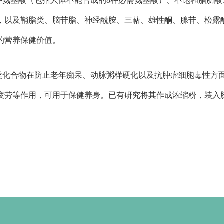
种氨基酸（包括人体不能合成的8种必需氨基酸）、不饱和脂肪酸
，以及鞘脂类、脑苷脂、神经酰胺、三萜、雄性酮、腺苷、松露
的营养保健价值。
类化合物在防止老年痴呆、动脉粥样硬化以及抗肿瘤细胞毒性方
疲劳等作用，可用于保健养身。已有研究将其作成浓缩粉，装入