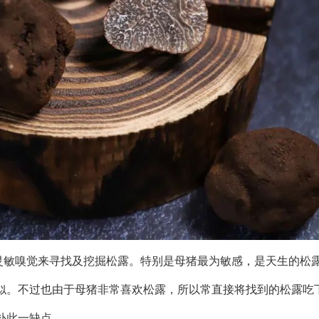
灵敏嗅觉来寻找及挖掘松露。特别是母猪最为敏感，是天生的松
似。不过也由于母猪非常喜欢松露，所以常直接将找到的松露吃
补此一缺点。