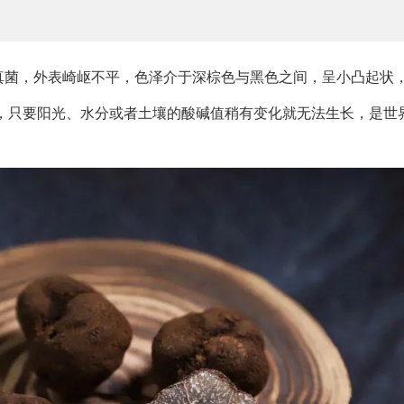
真菌，外表崎岖不平，色泽介于深棕色与黑色之间，呈小凸起状
，只要阳光、水分或者土壤的酸碱值稍有变化就无法生长，是世