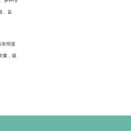
、多种维
酸、甾
面有明显
胶囊，吸