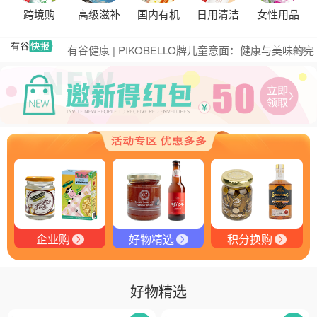
跨境购
高级滋补
国内有机
日用清洁
女性用品
式，共筑大健康产业有机生态新未来
有谷健康商城 | PIKOBELLO趣味农场儿童意面：德国
匠心打造的无盐健康新主张
有谷健康 | PIKOBELLO牌儿童意面：健康与美味的完
更多
美结合
探寻黑钻奥秘：有谷健康与塞尔维亚黑松露的完美邂
逅
探秘塞尔维亚黑松露：舌尖上的黑钻石
品味卓越，OE 中欧有机双认证红酒的独特魅力
品味拉克索威斯威士忌，邂逅独特酒韵
舌尖上的塞尔维亚黑松露，你了解多少？
企业购
好物精选
积分换购
好物精选