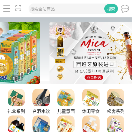
搜索全站商品
搜索
1
3
/
探秘塞尔维亚松露的独特魅力
礼盒系列
名酒水饮
儿童意面
休闲零食
松露系列
黑松露的热量是多少？
有谷集团出席“一龄供应链平台战略合作伙伴”签约仪