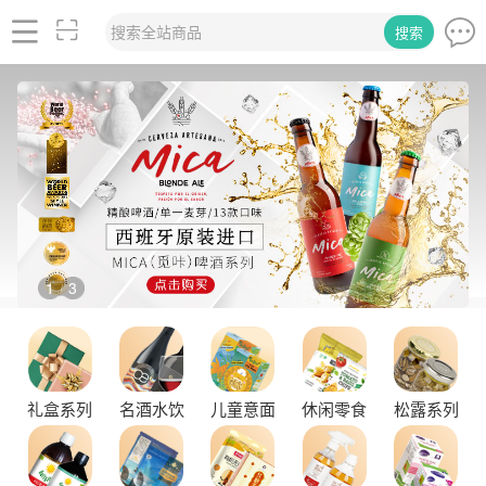
搜索全站商品
搜索
2
3
/
品味拉克索威斯威士忌，邂逅独特酒韵
礼盒系列
名酒水饮
儿童意面
休闲零食
松露系列
舌尖上的塞尔维亚黑松露，你了解多少？
探秘塞尔维亚松露的独特魅力