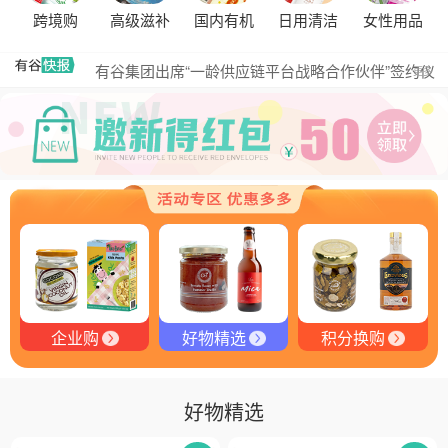
跨境购
高级滋补
国内有机
日用清洁
女性用品
黑松露的热量是多少？
有谷集团出席“一龄供应链平台战略合作伙伴”签约仪
更多
式，共筑大健康产业有机生态新未来
有谷健康商城 | PIKOBELLO趣味农场儿童意面：德国
匠心打造的无盐健康新主张
有谷健康 | PIKOBELLO牌儿童意面：健康与美味的完
美结合
探寻黑钻奥秘：有谷健康与塞尔维亚黑松露的完美邂
逅
探秘塞尔维亚黑松露：舌尖上的黑钻石
品味卓越，OE 中欧有机双认证红酒的独特魅力
企业购
好物精选
积分换购
好物精选