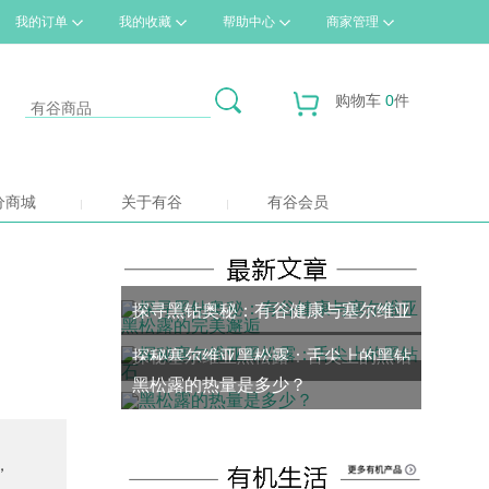
我的订单
我的收藏
帮助中心
商家管理
购物车
0
件
分商城
关于有谷
有谷会员
探寻黑钻奥秘：有谷健康与塞尔维亚
探秘塞尔维亚黑松露：舌尖上的黑钻
黑松露的完美邂逅
黑松露的热量是多少？
石
，