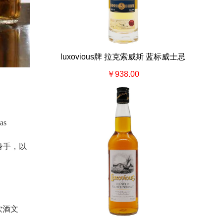
luxovious牌 拉克索威斯 蓝标威士忌
￥938.00
s
大展身手，以
饮酒文