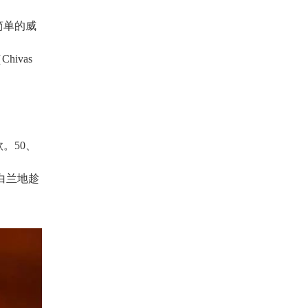
简单的威
ivas
。50、
白兰地趁