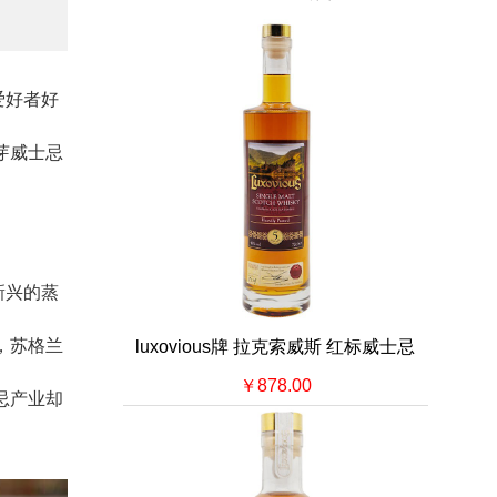
爱好者好
芽威士忌
新兴的蒸
，苏格兰
luxovious牌 拉克索威斯 红标威士忌
￥878.00
忌产业却