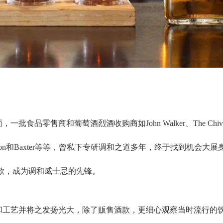
食品零售商和葡萄酒烈酒收购商如John Walker、The Chiva
essrs. Robertson和Baxter等等，曾私下专研调和之道多年，终于找到机会
款，成为调和威士忌的先锋。
和工艺并将之发扬光大，除了贩售酒款，更细心观察当时流行的