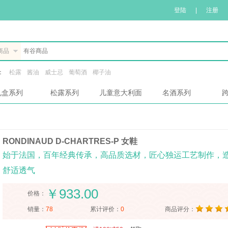
登陆
|
注册
商品
：
松露
酱油
威士忌
葡萄酒
椰子油
礼盒系列
松露系列
儿童意大利面
名酒系列
RONDINAUD D-CHARTRES-P 女鞋
始于法国，百年经典传承，高品质选材，匠心独运工艺制作，
舒适透气
￥933.00
价格：
销量：
78
累计评价：
0
商品评分：