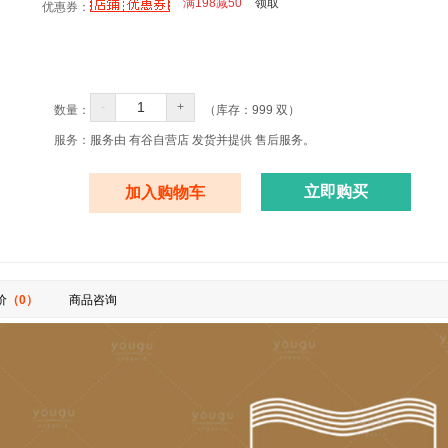
满198减50
领取
优惠券：
-
+
数量：
（库存：
999
双）
服务：
服务由 有谷自营店 发货并提供 售后服务。
立即购买
加入购物车
价
（0）
商品咨询