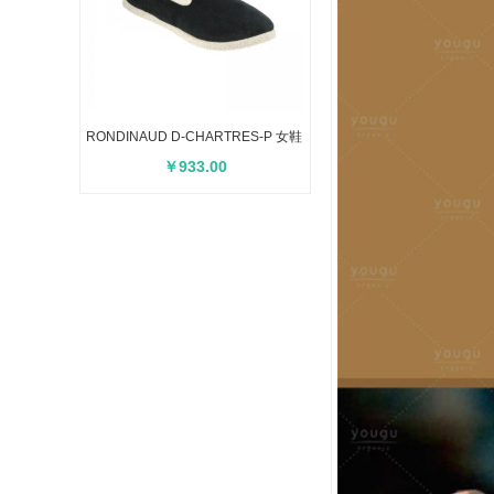
RONDINAUD D-CHARTRES-P 女鞋
￥933.00